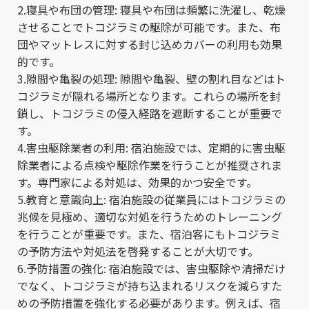
2.寝具や布団の管理: 寝具や布団は頻繁に洗濯し、乾燥
させることでトコジラミの駆除が可能です。また、布
団やマットレスに対する封じ込めカバーの利用も効果
的です。
3.隙間や亀裂の処理: 隙間や亀裂、壁の割れ目などはト
コジラミが隠れる場所となります。これらの場所を封
鎖し、トコジラミの侵入経路を遮断することが重要で
す。
4.害虫駆除業者の利用: 宿泊施設では、定期的に害虫駆
除業者による点検や駆除作業を行うことが推奨されま
す。専門家による対処は、効果的かつ安全です。
5.教育と意識向上: 宿泊施設の従業員にはトコジラミの
兆候を見極め、適切な対処を行うためのトレーニング
を行うことが重要です。また、宿泊客にもトコジラミ
の予防方法や対処法を啓発することが大切です。
6.予防措置の強化: 宿泊施設では、害虫駆除や清掃だけ
でなく、トコジラミが持ち込まれるリスクを減らすた
めの予防措置を強化する必要があります。例えば、宿